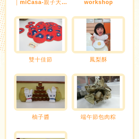
｜miCasa-親子大郊遊｜
workshop
雙十佳節
鳳梨酥
柚子醬
端午節包肉粽